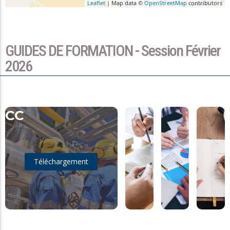
Leaflet
| Map data ©
OpenStreetMap
contributors
GUIDES DE FORMATION - Session Février
2026
CC
Téléchargement
Téléchargement
Téléchargement
Téléch