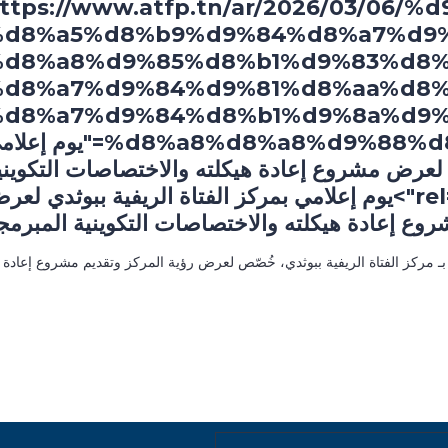
ttps://www.atfp.tn/ar/2026/03/06
%d8%a5%d8%b9%d9%84%d8%a7%d9%
%d8%a8%d9%85%d8%b1%d9%83%d8%
%d8%a7%d9%84%d9%81%d8%aa%d8%
%d8%a7%d9%84%d8%b1%d9%8a%d9%
%d8%a8%d8%a8%d9%88%d8%ab%d8%af/" title="يوم 
ي لعرض مشروع إعادة هيكلته والاختصاصات التكويني
المبرمجة" rel="bookmark">يوم إعلامي بمركز الفتاة الريفية ببوثدي لع
وع إعادة هيكلته والاختصاصات التكوينية المبرمج
06 فيفري 2026 يوم إعلامي بـ مركز الفتاة الريفية ببوثدي، خُصّص لعرض رؤية المركز وتقديم مشروع إعادة