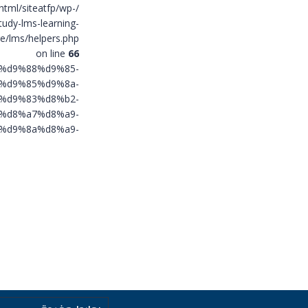
html/siteatfp/wp-
tudy-lms-learning-
/lms/helpers.php
on line
66
%8a%d9%88%d9%85-
%d9%85%d9%8a-
%d9%83%d8%b2-
%d8%a7%d8%a9-
%d9%8a%d8%a9-
d8%ab%d8%af/"
title="يوم إعلامي
مشروع إعادة هيكلته 
المبرمجة">