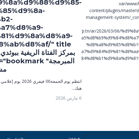
/%d9%8a%d9%88%d9%85-
/var/www/
85%d9%8a-
content/plugins/masters
management-system/_core
b2-
a7%d8%a9-
https://www.atfp.tn/ar/2026/03/06/%d9
81%d9%8a%d8%a9-
%d8%a5%d8%b9%d9%84%d8%a7
%d8%a8%d9%85%d8%b1
%d8%a7%d9%84%d9%81%d8%aa
بمركز الفتاة الريفية ببوثد
%d8%a7%d9%84%d8%b1%d9%8a%d9%81
%d8%a8%d8%a8%d9%88%
مشر
 بمركز الفتاة الريفية ببوثدي لعرض
والاختصاصات التكوينية
انتظم يوم الجمعة
هيك...
6 مارس 2026