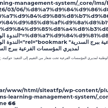
rning-management-system/_core/lms/h
r/2026/03/06/%d8%a7%d9%84%d9%86
8%a7%d9%84%d9%88%d8%b7%d9%8
9%84%d9%85%d8%af%d9%8a%d8%b1
%d9%84%d9%85%d8%a4%d8%b3%d8
%d8%a7%d9%84%d9%81%d8%b1%d8%b9/" title
لمديري المؤسسات الفرعية ببرج السدرية" "bookmark
لمديري المؤسسات الفرعية ببرج الس
الوطنية لمديري المؤسسات الفرعية تحت شعار من التقييم إلى التنفيذ: حوكمة، ج.
var/www/html/siteatfp/wp-content/pl
ms-learning-management-system/_cor
ine
66