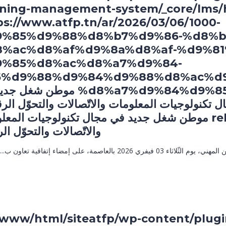
rning-management-system/_core/lms/h
ps://www.atfp.tn/ar/2026/03/06/1000-
9%85%d9%88%d8%b7%d9%86-%d8%b
8%ac%d8%af%d9%8a%d8%af-%d9%81
9%85%d8%ac%d8%a7%d9%84-
6%d9%88%d9%84%d9%88%d8%ac%d9
%d8%a7%d9%84%d9%85%d8%b9/" title="1000 موطن
ل تكنولوجيات المعلومات والاتّصالات والتحوّل الر
rel="bookmark">1000 موطن شغل جديد في مجال تكنولوجيات الم
والاتّصالات والتحوّل ا
بالعاصمة، على إمضاء إتفاقية تعاون ب...
r/www/html/siteatfp/wp-content/plug