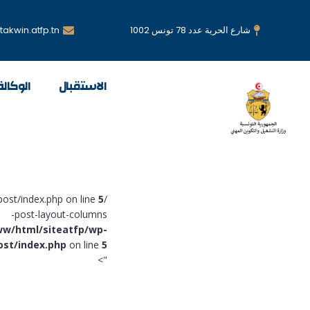
شارع الحرية عدد 78 تونس 1002
akwin.atfp.tn
الاستقبال
الوكالة
5
/var/www/html/siteatfp/wp-content/themes/ms-lms-starter-theme/templates/post/index.php on line
post-layout-columns-
ww/html/siteatfp/wp-
st/index.php
on line
5
">