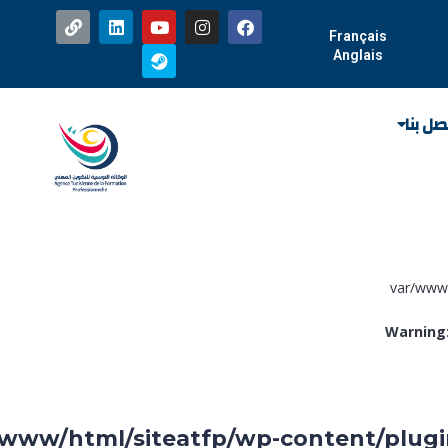
Français
Anglais
صل بنا
Warning
r/www/html/siteatfp/wp-content/plug