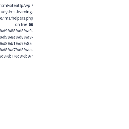
html/siteatfp/wp-
tudy-lms-learning-
/lms/helpers.php
on line
66
af%d9%88%d8%a9-
%d9%8a%d8%a9-
%d8%b1%d9%8a-
%d8%a7%d8%aa-
d8%b1%d8%b9/"
title="الندوة الو
ببرج السدرية">