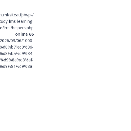
html/siteatfp/wp-
tudy-lms-learning-
/lms/helpers.php
on line
66
r/2026/03/06/1000-
%d8%b7%d9%86-
%d8%ba%d9%84-
%d9%8a%d8%af-
%d9%81%d9%8a-
%d8%a7%d9%84-
%d8%a7%d8%aa-
d9%85%d8%b9/"
itle="1000
تكنولوجيات المعلومات
الرقمي">