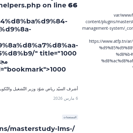
elpers.php on line
66
/var/www/
4%d8%ba%d9%84-
content/plugins/masters
%d9%8a-
management-system/_core
https://www.atfp.tn/a
%8a%d8%a7%d8%aa-
%d9%85%d9%88
%d8%b4
مجا
%d8%ac%d8%af
%d9%85%d8%ac
%d8%aa%d9%83%d9%86%d9%88%d9%84%d9%88%d8%ac%d9%8a
%d8%a7%d9%84%
أشرف السيّد رياض شوّد وزير التّشغيل والتّكوين المهني، يوم الثّلاثاء 03 فيفري 2026 
t موطن شغل جديد في مجال
6 مارس 2026
 والاتّصالات والتحوّل
المستجدات
ins/masterstudy-lms-