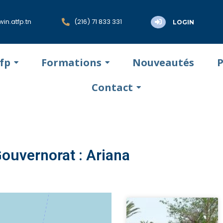
in.atfp.tn
(216) 71 833 331
LOGIN
tfp
Formations
Nouveautés
P
Contact
ouvernorat : Ariana