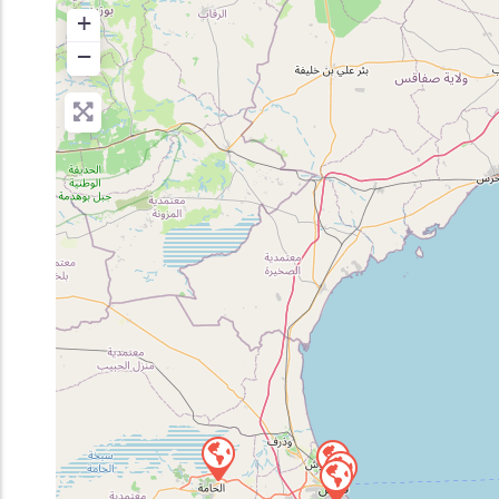
+
Inscription en Ligne
−
Bourses
Foire aux Questions