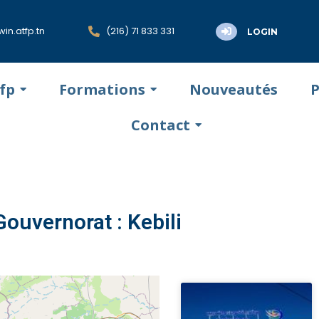
in.atfp.tn
(216) 71 833 331
LOGIN
tfp
Formations
Nouveautés
P
Contact
Gouvernorat : Kebili