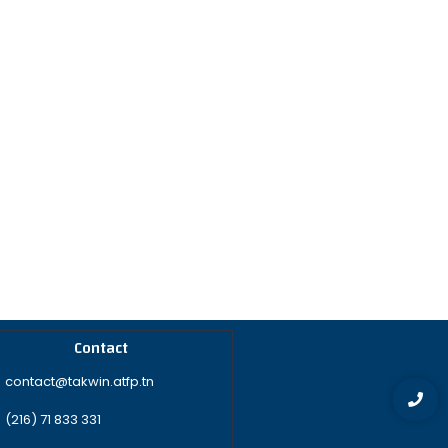
Contact
contact@takwin.atfp.tn
(216) 71 833 331