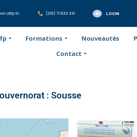
in.atfp.tn
(216) 71 833 331
LOGIN
tfp
Formations
Nouveautés
P
Contact
ouvernorat : Sousse