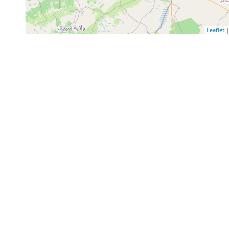
Leaflet
|