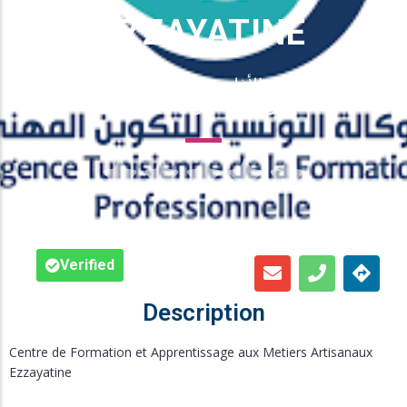
Inscription en Ligne
EZZAYATINE
Bourses
Adresse : نهج عبد الله بن الأغلب 1005
الزياتين العمران
Foire aux Questions





Verified
Description
Centre de Formation et Apprentissage aux Metiers Artisanaux
Ezzayatine