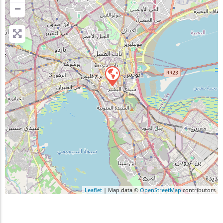
−
Leaflet
| Map data ©
OpenStreetMap
contributors