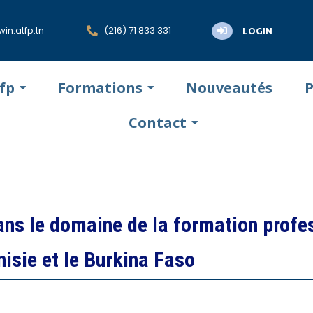
in.atfp.tn
(216) 71 833 331
LOGIN
tfp
Formations
Nouveautés
P
Contact
ns le domaine de la formation profes
nisie et le Burkina Faso