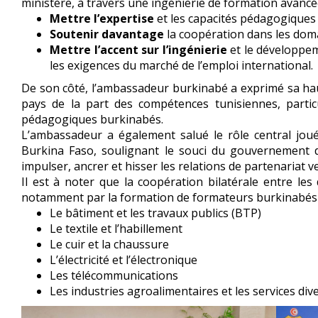
ministère, à travers une ingénierie de formation avancée
Mettre l’expertise
et les capacités pédagogiques 
Soutenir davantage
la coopération dans les domai
Mettre l’accent sur l’ingénierie
et le développem
les exigences du marché de l’emploi international.
De son côté, l’ambassadeur burkinabé a exprimé sa hau
pays de la part des compétences tunisiennes, parti
pédagogiques burkinabés.
L’ambassadeur a également salué le rôle central jou
Burkina Faso, soulignant le souci du gouvernement 
impulser, ancrer et hisser les relations de partenariat 
Il est à noter que la coopération bilatérale entre le
notamment par la formation de formateurs burkinabés dan
Le bâtiment et les travaux publics (BTP)
Le textile et l’habillement
Le cuir et la chaussure
L’électricité et l’électronique
Les télécommunications
Les industries agroalimentaires et les services div