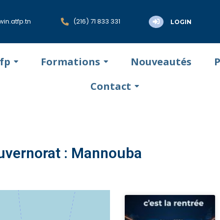
in.atfp.tn
(216) 71 833 331
LOGIN
tfp
Formations
Nouveautés
P
Contact
uvernorat : Mannouba