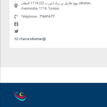
نهج طارق بن زياد (ص.ب.22) 1114 البطان, elbatan,
mannouba, 1114, Tunisia
Téléphone::
71641677
cfama.elbattan@