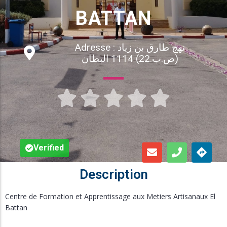
Inscription en Ligne
BATTAN
Bourses
Adresse : نهج طارق بن زياد
(ص.ب.22) 1114 البطان
Foire aux Questions





Verified
Description
Centre de Formation et Apprentissage aux Metiers Artisanaux El
Battan