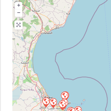
+
Inscription en Ligne
−
Bourses
Foire aux Questions