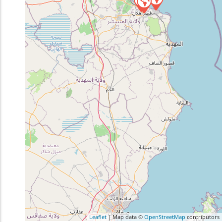
Leaflet
| Map data ©
OpenStreetMap
contributors