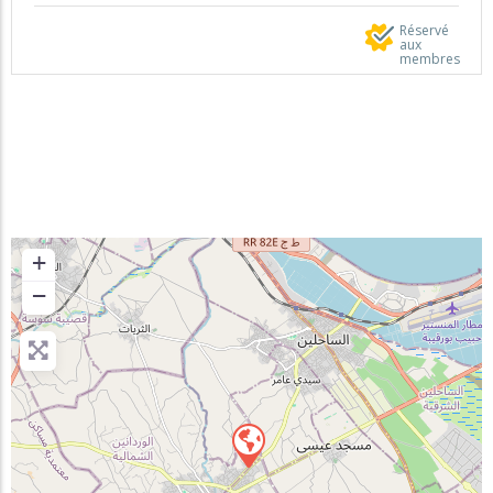
Réservé
aux
membres
+
−