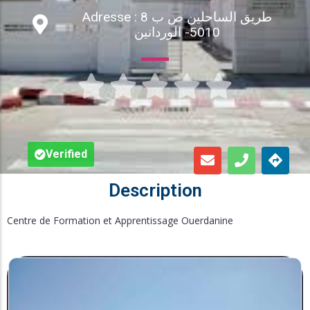
Adresse : طريق الساحلين ص ب 8
Inscription en Ligne
5010- الوردانين
Bourses





Foire aux Questions
Verified
Description
Centre de Formation et Apprentissage Ouerdanine