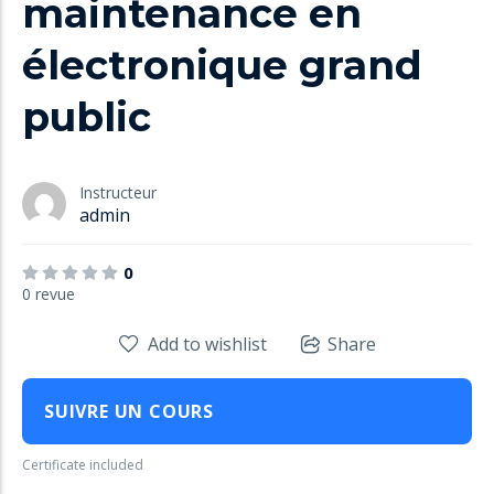
maintenance en
Inscription en Ligne
électronique grand
Bourses
public
Foire aux Questions
Instructeur
admin
0
0 revue
Add to wishlist
Share
SUIVRE UN COURS
Certificate included