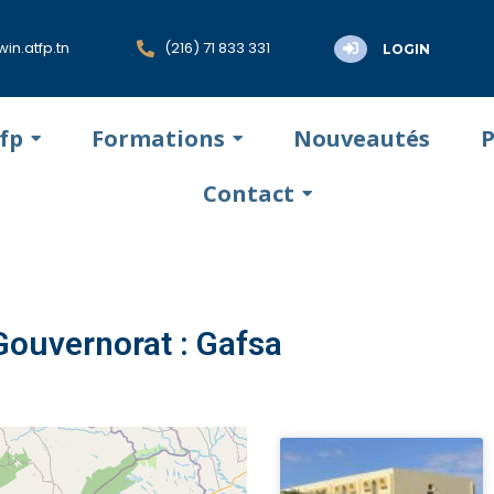
in.atfp.tn
(216) 71 833 331
LOGIN
tfp
Formations
Nouveautés
P
Contact
Gouvernorat : Gafsa