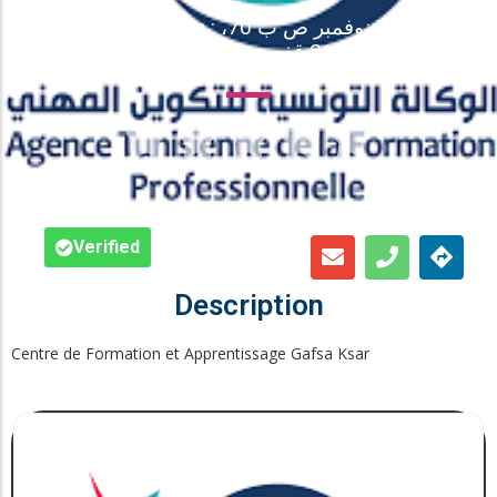
Adresse : شارع 7 نوفمبر ص ب 70،
Inscription en Ligne
2111 قفصة قصر
Bourses





Foire aux Questions
Verified
Description
Centre de Formation et Apprentissage Gafsa Ksar