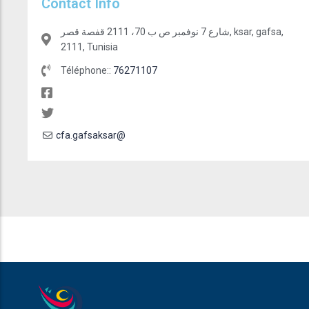
Contact Info
شارع 7 نوفمبر ص ب 70، 2111 قفصة قصر, ksar, gafsa,
2111, Tunisia
Téléphone::
76271107
cfa.gafsaksar@