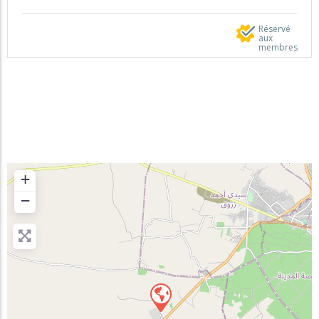
Réservé
aux
membres
+
−