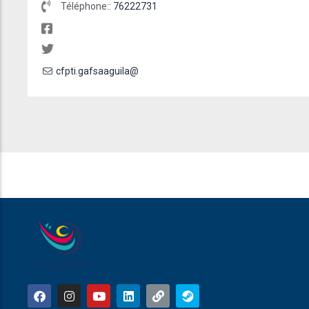
Téléphone::
76222731
cfpti.gafsaaguila@