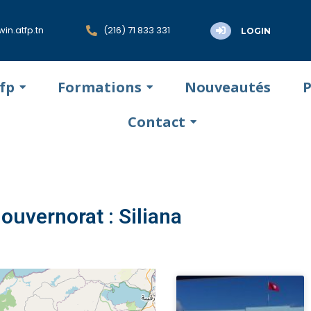
in.atfp.tn
(216) 71 833 331
LOGIN
tfp
Formations
Nouveautés
P
Contact
ouvernorat : Siliana