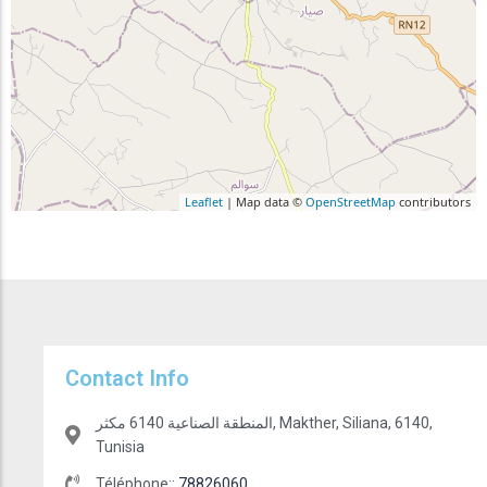
Leaflet
| Map data ©
OpenStreetMap
contributors
Contact Info
المنطقة الصناعية 6140 مكثر, Makther, Siliana, 6140,
Tunisia
Téléphone::
78826060