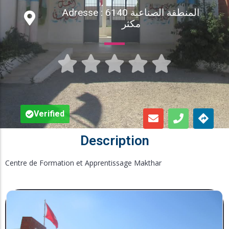
Adresse : المنطقة الصناعية 6140
Inscription en Ligne
مكثر
Bourses





Foire aux Questions
Verified
Description
Centre de Formation et Apprentissage Makthar