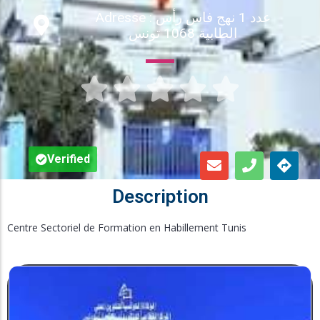
Adresse : عدد 1 نهج فاس رأس
Inscription en Ligne
الطابية 1068 تونس
Bourses





Foire aux Questions
Verified
Description
Centre Sectoriel de Formation en Habillement Tunis