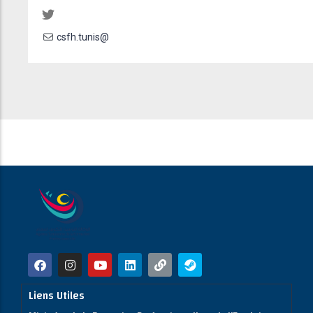
csfh.tunis@
Liens Utiles