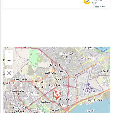
aux
membres
+
−