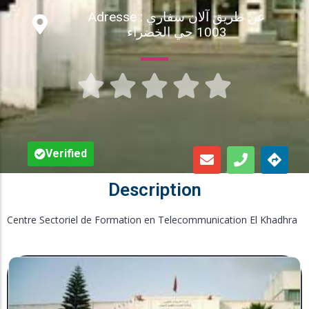
Adresse : عن طريق آلان سفاري
Inscription en Ligne
1003 حي الخضراء
Bourses





Foire aux Questions
Verified
Description
Centre Sectoriel de Formation en Telecommunication El Khadhra