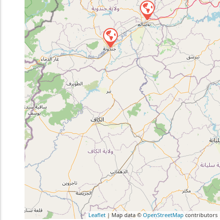
Leaflet
| Map data ©
OpenStreetMap
contributors