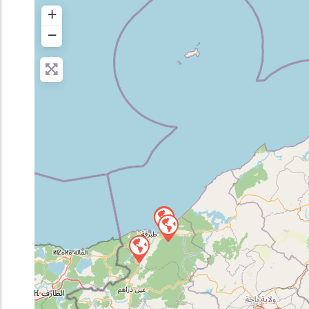
+
Inscription en Ligne
−
Bourses
Foire aux Questions