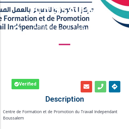
Inscription en Ligne
BOUSSALEM
Bourses
Adresse : طريق تونس كلم 1 ص ب
146، 8170 بوسالم
Foire aux Questions





Verified
Description
Centre de Formation et de Promotion du Travail Independant
Boussalem