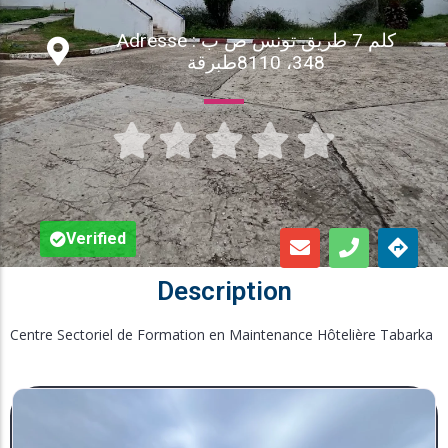
Inscription en Ligne
Adresse : كلم 7 طريق تونس ص ب
348، 8110طبرقة
Bourses





Foire aux Questions
Verified
Description
Centre Sectoriel de Formation en Maintenance Hôtelière Tabarka