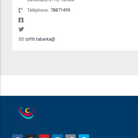
Téléphone::
78871499
csfth.tabarka@