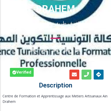
Inscription en Ligne
DRAHEM
Bourses
Adresse : ورشة الخزف طريق
المستشفى
Foire aux Questions





Verified
Description
Centre de Formation et Apprentissage aux Metiers Artisanaux Ain
Drahem