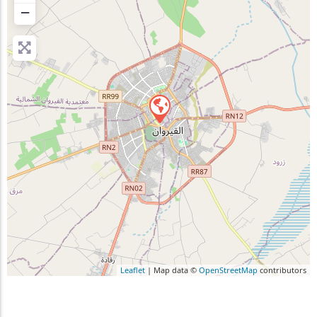
−
Leaflet
| Map data ©
OpenStreetMap
contributors