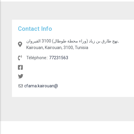
Contact Info
نهج طارق بن زياد (وراء محطة طوطال) 3100 القيروان,
Kairouan, Kairouan, 3100, Tunisia
Téléphone::
77231563
cfama.kairouan@