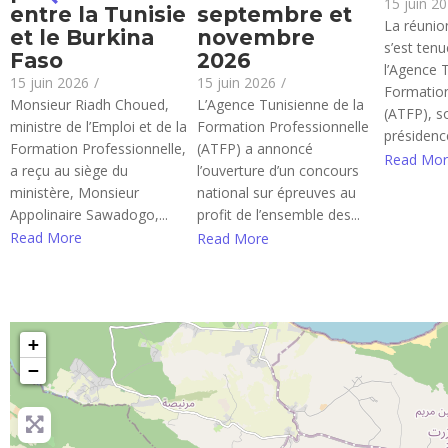
15 juin 2
entre la Tunisie
septembre et
La réunion
et le Burkina
novembre
s’est ten
Faso
2026
l’Agence 
15 juin 2026
/
15 juin 2026
/
Formation
Monsieur Riadh Choued,
L’Agence Tunisienne de la
(ATFP), s
ministre de l’Emploi et de la
Formation Professionnelle
présidence
Formation Professionnelle,
(ATFP) a annoncé
Read Mor
a reçu au siège du
l’ouverture d’un concours
ministère, Monsieur
national sur épreuves au
Appolinaire Sawadogo,...
profit de l’ensemble des...
Read More
Read More
+
−