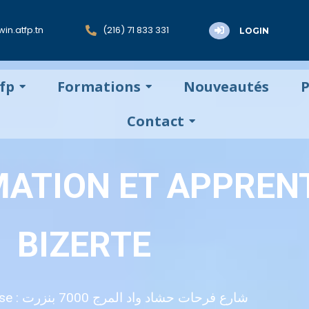
in.atfp.tn
(216) 71 833 331
LOGIN
tfp
Formations
Nouveautés
P
Contact
MATION ET APPREN
BIZERTE
Adresse : شارع فرحات حشاد واد المرج 7000 بنزرت