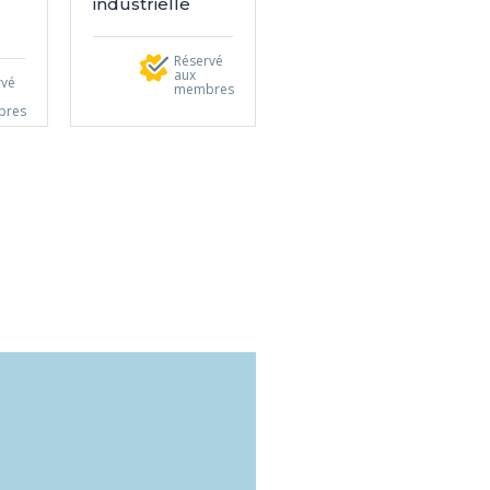
industrielle
Réservé
aux
rvé
membres
bres