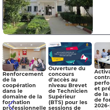
Ouverture du
Activ
Renforcement
concours
contr
de la
d’accès au
perf
coopération
niveau Brevet
et pr
dans le
de Technicien
de la
domaine de la
Supérieur
de fo
formation
(BTS) pour les
2026
professionnelle
sessions de