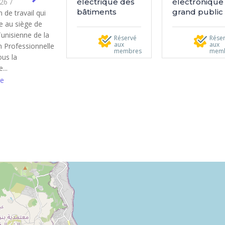
électrique des
électronique
026
/
bâtiments
grand public
 de travail qui
ue au siège de
Tunisienne de la
Réservé
Rése
aux
aux
 Professionnelle
membres
mem
ous la
...
e