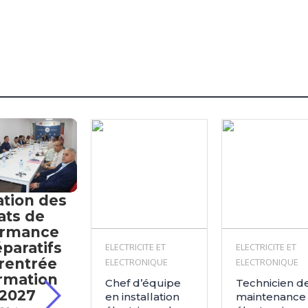
ation des
ats de
ormance
éparatifs
ELECTRICITE ET
ELECTRICITE ET
 rentrée
ELECTRONIQUE
ELECTRONIQUE
rmation
Chef d’équipe
Technicien d
-2027
en installation
maintenance