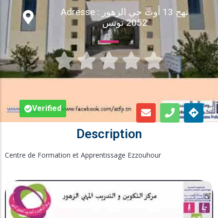
Adresse : نهج 13 أوت حي الزهور
Inscription en Ligne
2052 تونس
Bourses





Foire aux Questions
Verified
Description
Centre de Formation et Apprentissage Ezzouhour