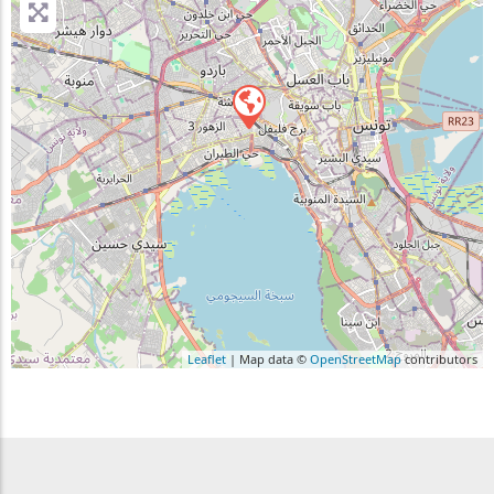
Leaflet
| Map data ©
OpenStreetMap
contributors