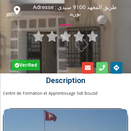
Adresse : طريق المعهد 9100 سيدي
Inscription en Ligne
بوزيد
Bourses





Foire aux Questions
Verified
Description
Centre de Formation et Apprentissage Sidi Bouzid