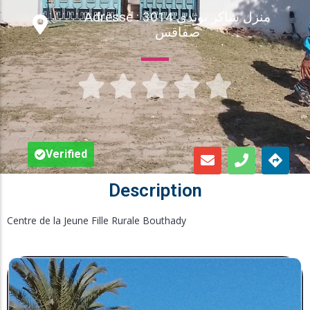
Adresse : 3014 منزل شاكر بوثدي
Inscription en Ligne
صفاقس
Bourses





Foire aux Questions
Verified
Description
Centre de la Jeune Fille Rurale Bouthady