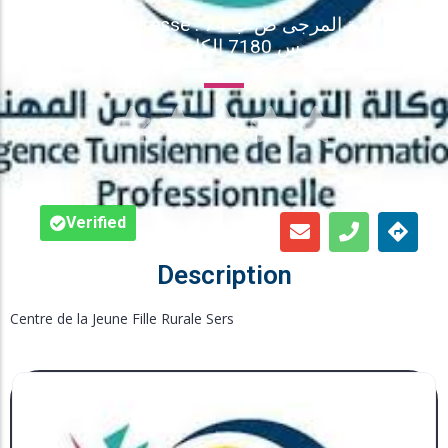
Adresse : عمادة المرجى ص ب 74
Inscription en Ligne
السرس 7180 الكاف
Bourses





Foire aux Questions
Verified
Description
Centre de la Jeune Fille Rurale Sers