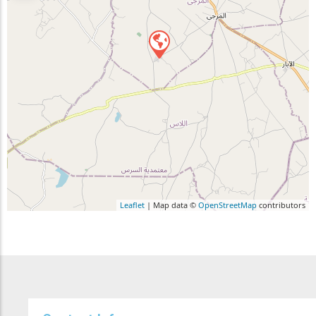
Leaflet
| Map data ©
OpenStreetMap
contributors