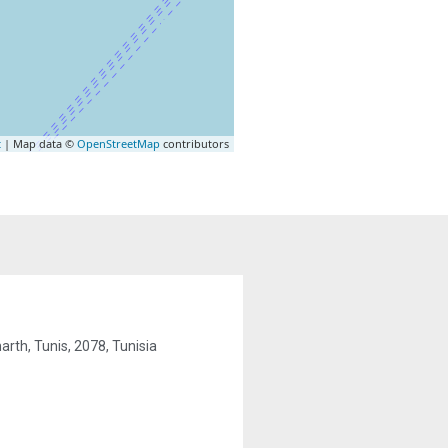
t
| Map data ©
OpenStreetMap
contributors
كلم 6 طريق رو, gammarth, Tunis, 2078, Tunisia