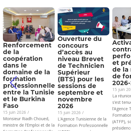
Ouverture du
Activ
Renforcement
concours
contr
de la
d’accès au
perf
coopération
niveau Brevet
et pr
dans le
de Technicien
de la
domaine de la
Supérieur
de fo
formation
(BTS) pour les
2026
professionnelle
sessions de
15 juin 2
entre la Tunisie
septembre et
La réunion
et le Burkina
novembre
s’est ten
Faso
2026
l’Agence 
15 juin 2026
/
15 juin 2026
/
Formation
Monsieur Riadh Choued,
L’Agence Tunisienne de la
(ATFP), s
ministre de l’Emploi et de la
Formation Professionnelle
présidence