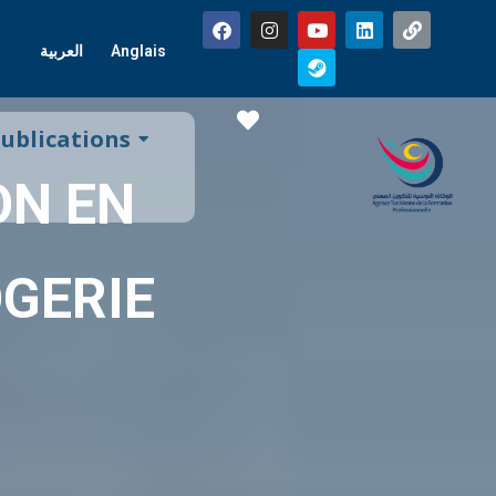
العربية
Anglais
Favorite
ublications
ON EN
OGERIE