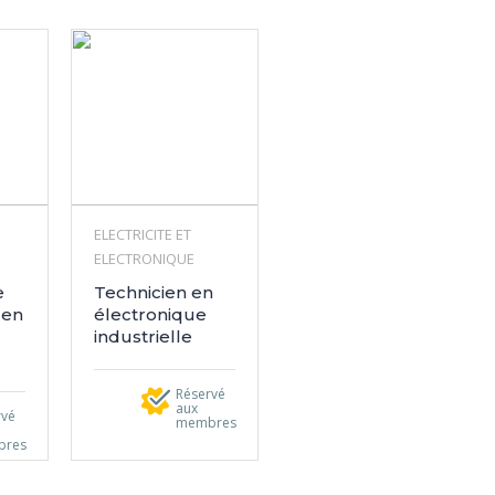
ELECTRICITE ET
ELECTRONIQUE
e
Technicien en
 en
électronique
industrielle
Réservé
aux
rvé
membres
bres