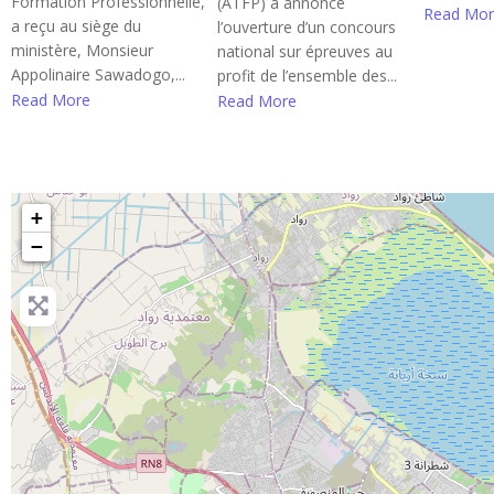
Formation Professionnelle,
(ATFP) a annoncé
Read Mor
a reçu au siège du
l’ouverture d’un concours
ministère, Monsieur
national sur épreuves au
Appolinaire Sawadogo,...
profit de l’ensemble des...
Read More
Read More
+
−