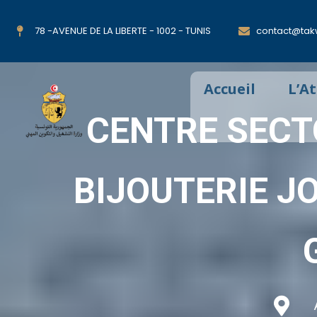
78 -AVENUE DE LA LIBERTE - 1002 - TUNIS
contact@takw
Accueil
L’A
CENTRE SECT
BIJOUTERIE J