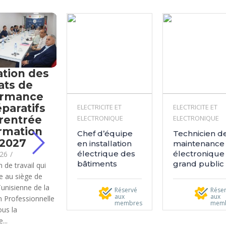
ation des
ats de
ormance
éparatifs
ELECTRICITE ET
ELECTRICITE ET
 rentrée
ELECTRONIQUE
ELECTRONIQUE
rmation
Chef d’équipe
Technicien d
-2027
en installation
maintenance
électrique des
électronique
026
/
bâtiments
grand public
 de travail qui
ue au siège de
Tunisienne de la
Réservé
Rése
aux
aux
 Professionnelle
membres
mem
ous la
...