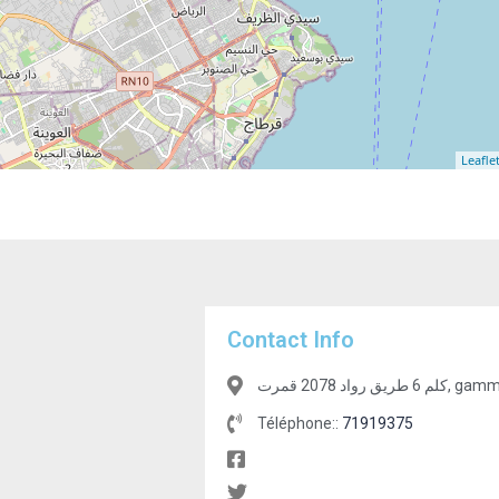
Leafle
Contact Info
اد 2078 قمرت
Téléphone::
71919375