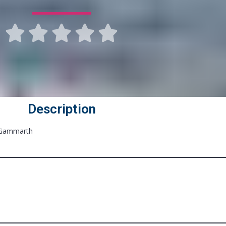





Description
e Gammarth