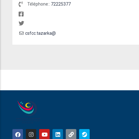
Téléphone::
72225377
csfcc.tazarka@