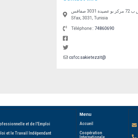
كلم 11 طريق تونس ص ب 72 مركز بو عصيدة 3031 صفاقس, Sakiet Ezzit,
Sfax, 3031, Tunisia
Téléphone::
74860690
csfcc.sakietezzit@
Menu
Accueil
ofessionnelle et de l'Emploi
Coopération
oi et le Travail Indépendant
Internationale