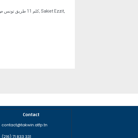
Contact
contact@takwin.atfp.tn
(216) 71 833 331