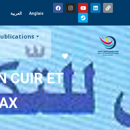
العربية
Anglais
ublications
Favorite
N CUIR ET
FAX