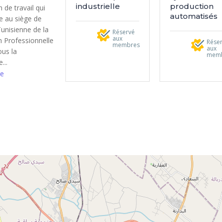
industrielle
production
 de travail qui
automatisés
ue au siège de
Tunisienne de la
Réservé
aux
 Professionnelle
Rése
membres
aux
ous la
mem
...
e