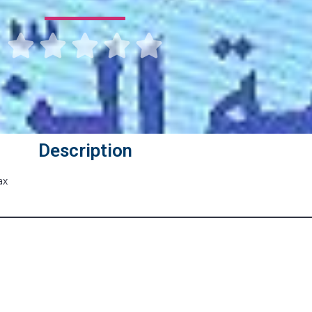





Description
ax