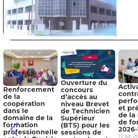
Ouverture du
Activ
Renforcement
concours
contr
de la
d’accès au
perf
coopération
niveau Brevet
et pr
dans le
de Technicien
de la
domaine de la
Supérieur
de fo
formation
(BTS) pour les
2026
professionnelle
sessions de
15 juin 2