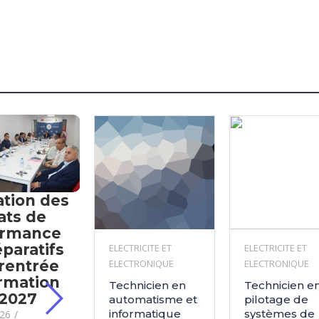
ation des
ats de
ormance
éparatifs
ELECTRICITE ET
ELECTRICITE ET
 rentrée
ELECTRONIQUE
ELECTRONIQUE
rmation
Technicien en
Technicien e
-2027
automatisme et
pilotage de
informatique
systèmes de
026
/