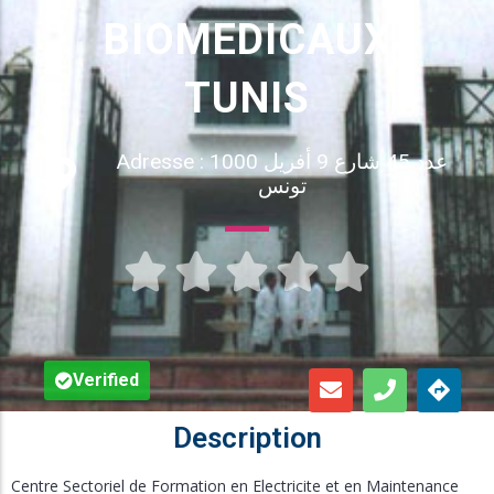
Inscription en Ligne
BIOMEDICAUX
Bourses
TUNIS
Foire aux Questions
Adresse : عدد 45 شارع 9 أفريل 1000
تونس





Verified
Description
Centre Sectoriel de Formation en Electricite et en Maintenance