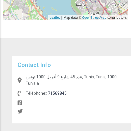
Leaflet
| Map data ©
OpenStreetMap
contributors
Contact Info
عدد 45 شارع 9 أفريل 1000 تونس, Tunis, Tunis, 1000,
Tunisia
Téléphone::
71569845