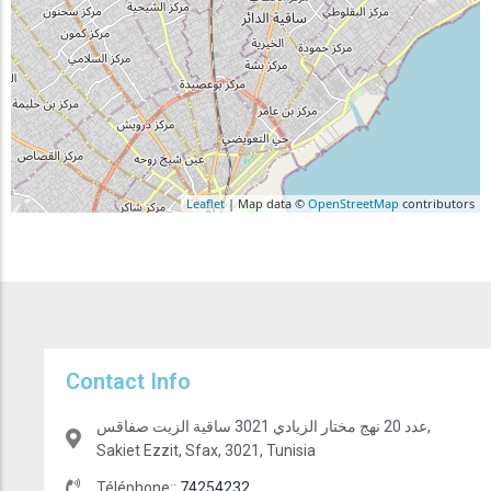
Leaflet
| Map data ©
OpenStreetMap
contributors
Contact Info
عدد 20 نهج مختار الزيادي 3021 ساقية الزيت صفاقس,
Sakiet Ezzit, Sfax, 3021, Tunisia
Téléphone::
74254232