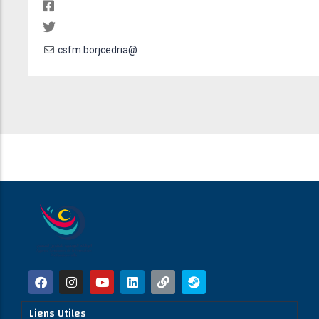
csfm.borjcedria@
Liens Utiles