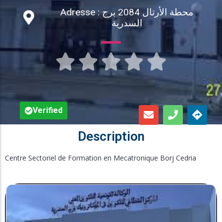
Adresse : محطة الأرتال 2084 برج
Inscription en Ligne
السدرية
Bourses





Foire aux Questions
Verified
Description
Centre Sectoriel de Formation en Mecatronique Borj Cedria