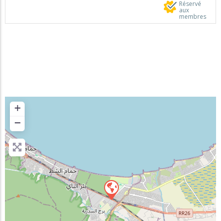
Réservé
aux
membres
+
−