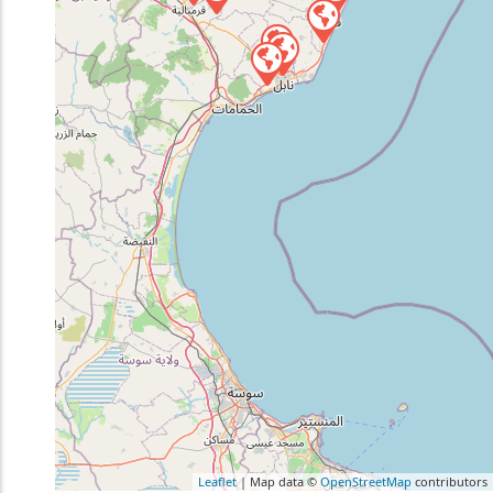
Leaflet
| Map data ©
OpenStreetMap
contributors