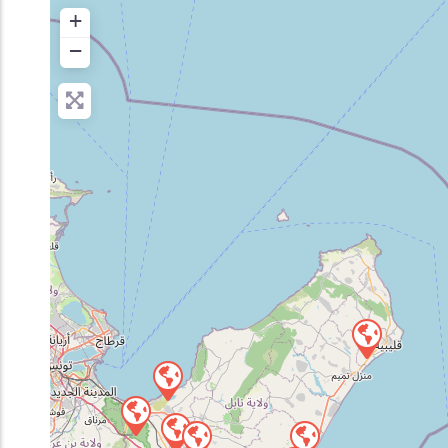
+
Inscription en Ligne
−
Bourses
Foire aux Questions