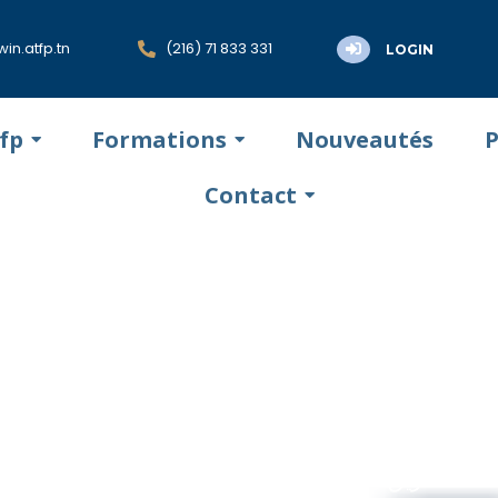
in.atfp.tn
(216) 71 833 331
LOGIN
tfp
Formations
Nouveautés
P
Contact
ORIEL DE FORMATI
 GENERALE GROMB
Adresse : طريق سوسة 8030 قرمبالية (قبالة القاعة الرياضية)