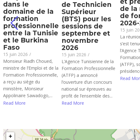
et pr
dans le
de Technicien
de la
domaine de la
Supérieur
de fo
formation
(BTS) pour les
2026
professionnelle
sessions de
15 juin 2
entre la Tunisie
septembre et
La réunion
et le Burkina
novembre
s’est ten
Faso
2026
l’Agence 
15 juin 2026
/
15 juin 2026
/
Formation
Monsieur Riadh Choued,
L’Agence Tunisienne de la
(ATFP), s
ministre de l’Emploi et de la
Formation Professionnelle
présidence
Formation Professionnelle,
(ATFP) a annoncé
Read Mor
a reçu au siège du
l’ouverture d’un concours
ministère, Monsieur
national sur épreuves au
Appolinaire Sawadogo,...
profit de l’ensemble des...
Read More
Read More
+