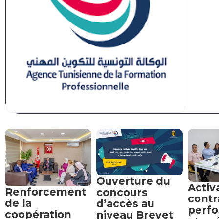
Ouverture du
Activ
Renforcement
concours
contr
de la
d’accès au
perf
coopération
niveau Brevet