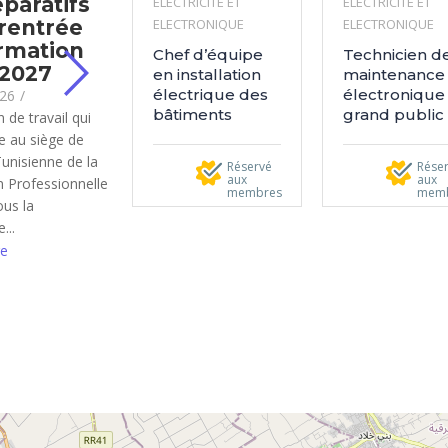
éparatifs
ELECTRICITE ET
ELECTRICITE ET
 rentrée
ELECTRONIQUE
ELECTRONIQUE
rmation
Chef d’équipe
Technicien d
-2027
en installation
maintenance
électrique des
électronique
026
/
bâtiments
grand public
 de travail qui
ue au siège de
Tunisienne de la
Réservé
Rése
aux
aux
 Professionnelle
membres
mem
ous la
...
e