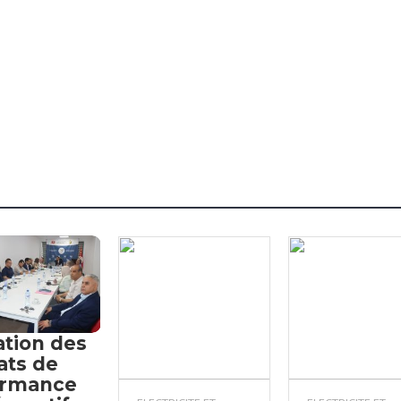
ation des
ats de
ormance