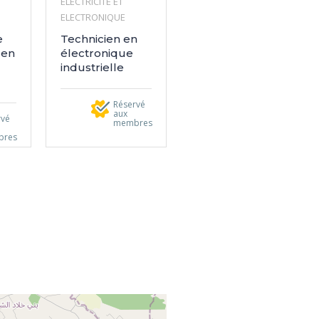
ELECTRICITE ET
ELECTRONIQUE
e
Technicien en
 en
électronique
industrielle
Réservé
aux
rvé
membres
bres