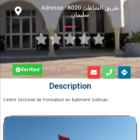
Adresse : طريق الشاطئ 8020
Inscription en Ligne
سليمان
Bourses





Foire aux Questions
Verified
Description
Centre Sectoriel de Formation en Batiment Soliman