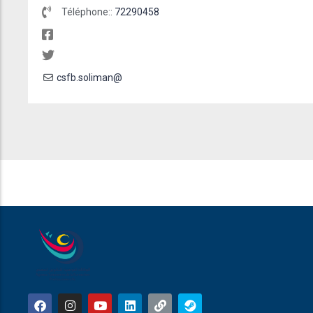
Téléphone::
72290458
csfb.soliman@