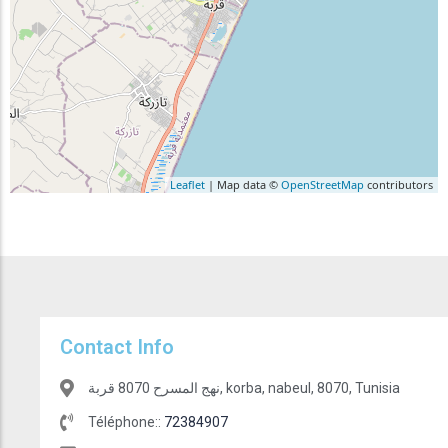
Leaflet
| Map data ©
OpenStreetMap
contributors
Contact Info
نهج المسرح 8070 قربة, korba, nabeul, 8070, Tunisia
Téléphone::
72384907