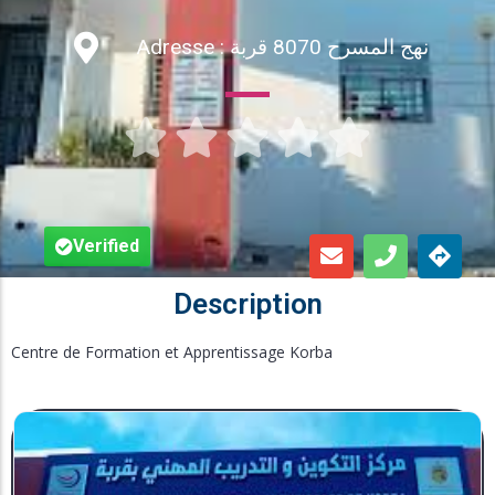
Inscription en Ligne
Adresse : نهج المسرح 8070 قربة
Bourses





Foire aux Questions
Verified
Description
Centre de Formation et Apprentissage Korba