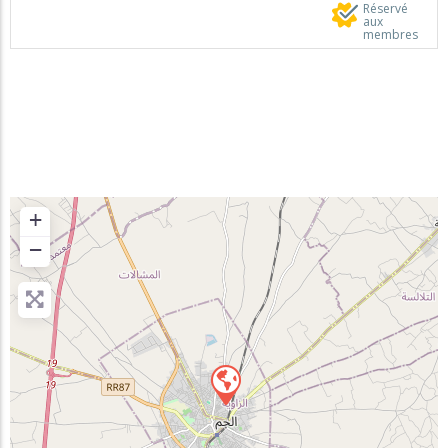
Réservé
aux
membres
+
−