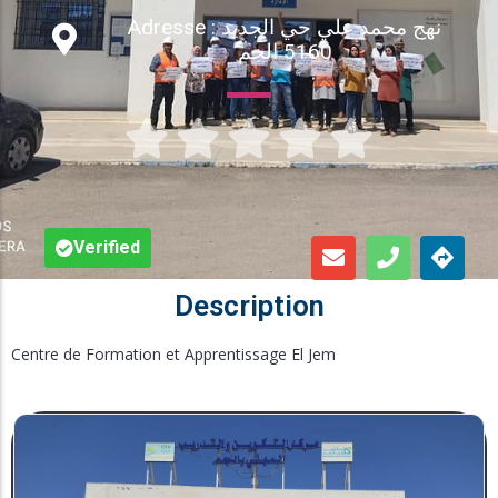
Adresse : نهج محمد علي حي الجديد
Inscription en Ligne
5160 الجم
Bourses





Foire aux Questions
Verified
Description
Centre de Formation et Apprentissage El Jem