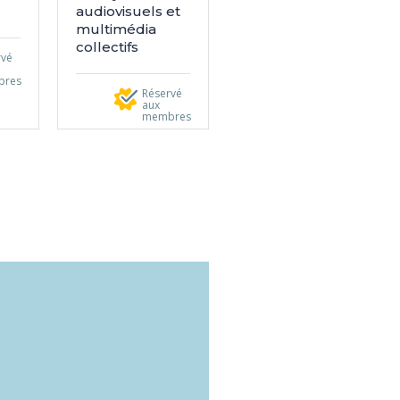
audiovisuels et
multimédia
collectifs
rvé
bres
Réservé
aux
membres