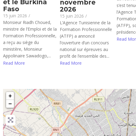
et le Burkina
novembre
s’est ten
Faso
2026
l’Agence 
15 juin 2026
/
15 juin 2026
/
Formation
Monsieur Riadh Choued,
L’Agence Tunisienne de la
(ATFP), s
ministre de l’Emploi et de la
Formation Professionnelle
présidence
Formation Professionnelle,
(ATFP) a annoncé
Read Mor
a reçu au siège du
l’ouverture d’un concours
ministère, Monsieur
national sur épreuves au
Appolinaire Sawadogo,...
profit de l’ensemble des...
Read More
Read More
+
−