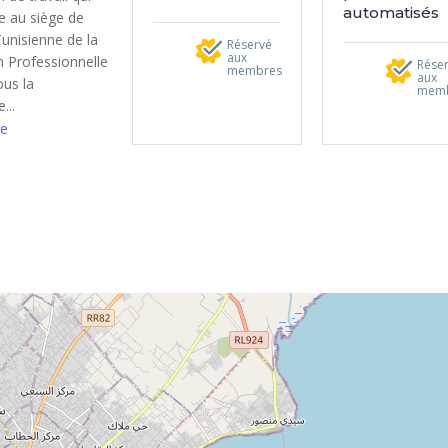
automatisés
ue au siège de
Tunisienne de la
Réservé
aux
 Professionnelle
Rése
membres
aux
ous la
mem
...
e