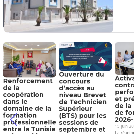
Ouverture du
Activ
Renforcement
concours
contr
de la
d’accès au
perf
coopération
niveau Brevet
et pr
dans le
de Technicien
de la
domaine de la
Supérieur
de fo
formation
(BTS) pour les
2026
professionnelle
sessions de
15 juin 2
entre la Tunisie
septembre et
La réunion