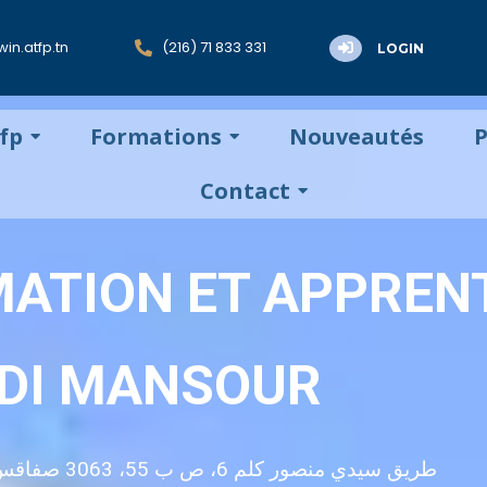
in.atfp.tn
(216) 71 833 331
LOGIN
tfp
Formations
Nouveautés
P
Contact
MATION ET APPREN
IDI MANSOUR
Adresse : طريق سيدي منصور كلم 6، ص ب 55، 3063 صفاقس