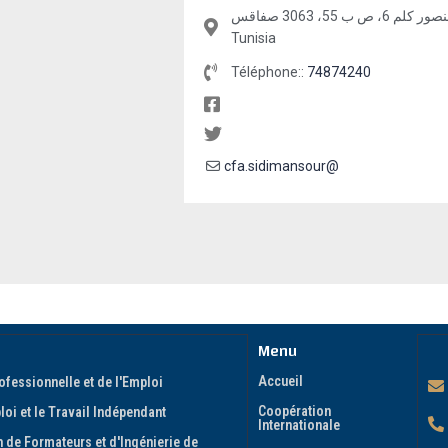
طريق سيدي منصور كلم 6، ص ب 55، 3063 صفاقس, Sfax, Sfax, 3063,
Tunisia
Téléphone::
74874240
cfa.sidimansour@
Menu
Accueil
ofessionnelle et de l'Emploi
Coopération
oi et le Travail Indépendant
Internationale
 de Formateurs et d'Ingénierie de