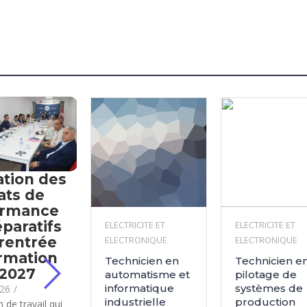
ation des
ats de
ormance
éparatifs
ELECTRICITE ET
ELECTRICITE ET
 rentrée
ELECTRONIQUE
ELECTRONIQUE
rmation
Technicien en
Technicien e
-2027
automatisme et
pilotage de
informatique
systèmes de
026
/
industrielle
production
 de travail qui