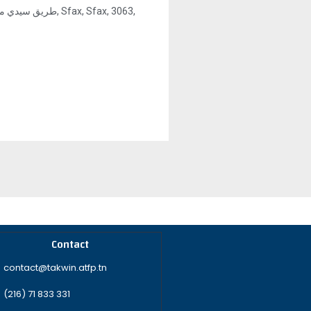
Contact
contact@takwin.atfp.tn
(216) 71 833 331