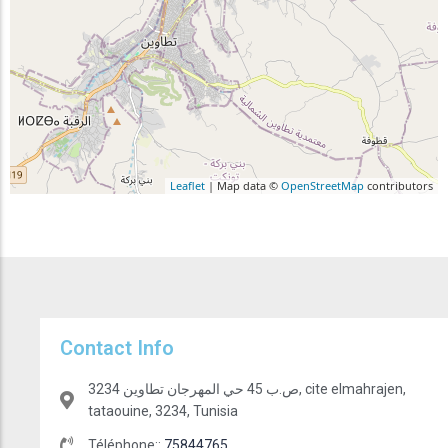
Leaflet
| Map data ©
OpenStreetMap
contributors
Contact Info
ص.ب 45 حي المهرجان تطاوين 3234, cite elmahrajen,
tataouine, 3234, Tunisia
Téléphone::
75844765