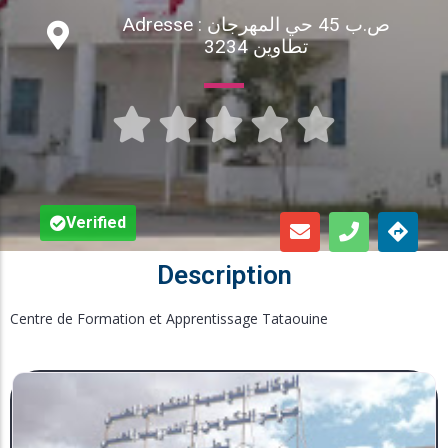
Adresse : ص.ب 45 حي المهرجان
Inscription en Ligne
تطاوين 3234
Bourses





Foire aux Questions
Verified
Description
Centre de Formation et Apprentissage Tataouine