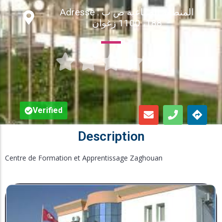
Adresse : المنطقة الصناعية ص ب
Inscription en Ligne
188، 1100 زغوان
Bourses





Foire aux Questions
Verified
Description
Centre de Formation et Apprentissage Zaghouan