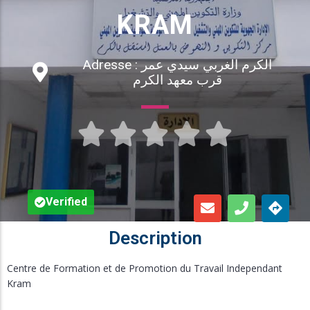
Inscription en Ligne
KRAM
Bourses
Adresse : الكرم الغربي سيدي عمر
قرب معهد الكرم
Foire aux Questions





Verified
Description
Centre de Formation et de Promotion du Travail Independant
Kram