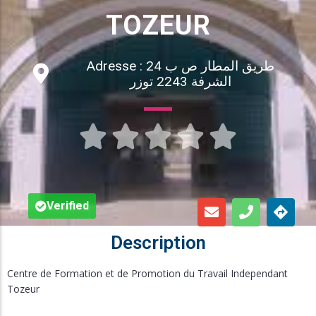
Inscription en Ligne
TOZEUR
Bourses
Adresse : طريق المطار ص ب 24
الشرفة 2243 توزر
Foire aux Questions





Verified
Description
Centre de Formation et de Promotion du Travail Independant
Tozeur