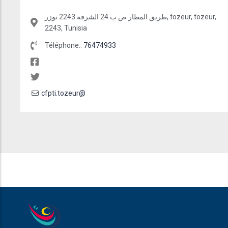
طريق المطار ص ب 24 الشرفة 2243 توزر, tozeur, tozeur,
2243, Tunisia
Téléphone::
76474933
cfpti.tozeur@