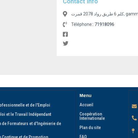
Contact Info
اد 2078 قمرت
Téléphone::
71918096
Menu
Accueil
ofessionnelle et de l'Emploi
Coopération
oi et le Travail Indépendant
Internationale
 de Formateurs et d'Ingénierie de
Plan du site
FAQ
n Continue et de Promotion