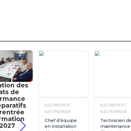
ation des
ats de
ormance
éparatifs
ELECTRICITE ET
ELECTRICITE ET
 rentrée
ELECTRONIQUE
ELECTRONIQUE
rmation
Chef d’équipe
Technicien d
-2027
en installation
maintenance