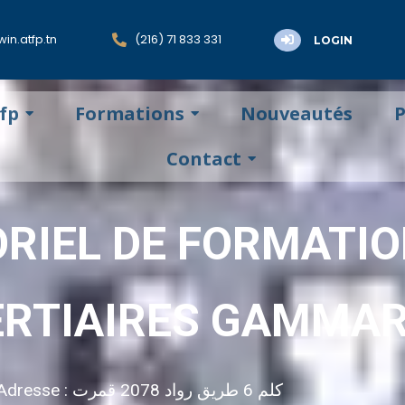
in.atfp.tn
(216) 71 833 331
LOGIN
tfp
Formations
Nouveautés
P
Contact
RIEL DE FORMATIO
ERTIAIRES GAMMA
Adresse : كلم 6 طريق رواد 2078 قمرت