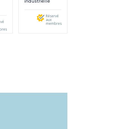
industrielle
Réservé
aux
rvé
membres
bres