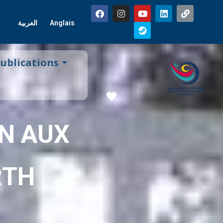
العربية
Anglais
ublications
Favorite
N AUX
RTH