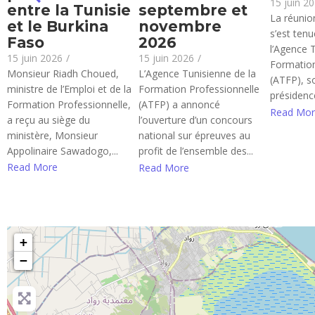
15 juin 2
entre la Tunisie
septembre et
La réunion
et le Burkina
novembre
s’est ten
Faso
2026
l’Agence 
15 juin 2026
/
15 juin 2026
/
Formation
Monsieur Riadh Choued,
L’Agence Tunisienne de la
(ATFP), s
ministre de l’Emploi et de la
Formation Professionnelle
présidence
Formation Professionnelle,
(ATFP) a annoncé
Read Mor
a reçu au siège du
l’ouverture d’un concours
ministère, Monsieur
national sur épreuves au
Appolinaire Sawadogo,...
profit de l’ensemble des...
Read More
Read More
+
−