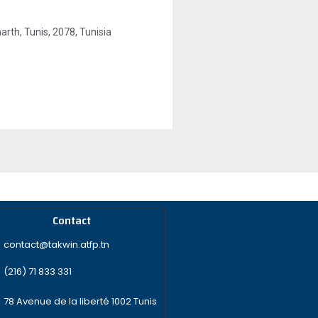
كلم 6 طريق رو, gammarth, Tunis, 2078, Tunisia
Contact
contact@takwin.atfp.tn
(216) 71 833 331
78 Avenue de la liberté 1002 Tunis