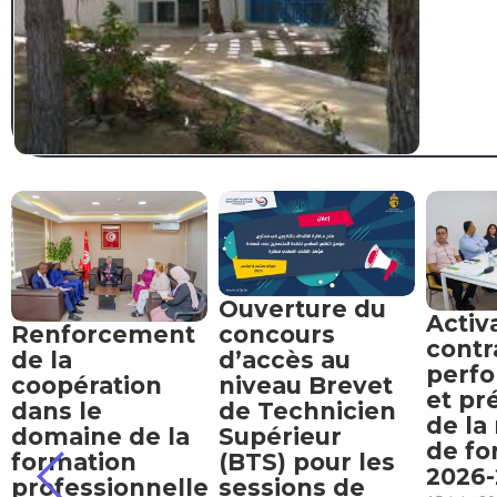
Ouverture du
Activ
Renforcement
concours
contr
de la
d’accès au
perf
coopération
niveau Brevet
et pr
dans le
de Technicien
de la
domaine de la
Supérieur
de fo
formation
(BTS) pour les
2026
professionnelle
sessions de