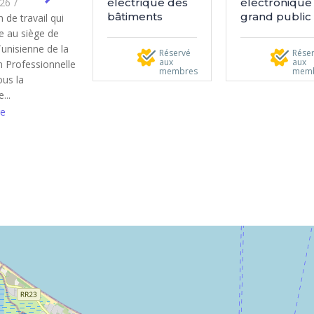
électrique des
électronique
026
/
bâtiments
grand public
 de travail qui
ue au siège de
Tunisienne de la
Réservé
Rése
aux
aux
 Professionnelle
membres
mem
ous la
...
e