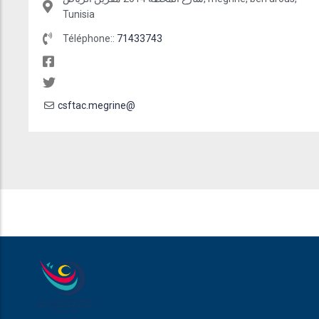
Tunisia
Téléphone::
71433743
csftac.megrine@