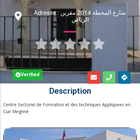
Inscription en Ligne
Adresse : شارع المحطة 2014 مقرين
الرياض
Bourses





Foire aux Questions
Verified
Description
Centre Sectoriel de Formation et des techniques Appliquees en
Cuir Megrine